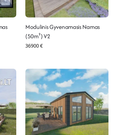
mas
Modulinis Gyvenamasis Namas
(50m²) V2
36900
€