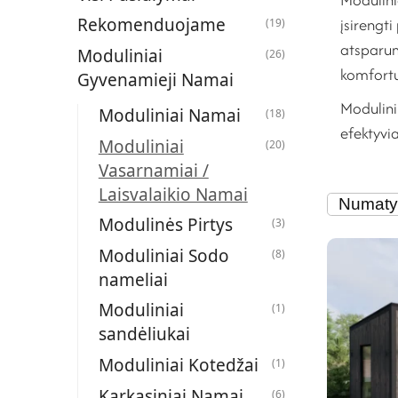
įsirengti
Rekomenduojame
(19)
atsparum
Moduliniai
(26)
komfortu 
Gyvenamieji Namai
Modulini
Moduliniai Namai
(18)
efektyvia
Moduliniai
(20)
Vasarnamiai /
Laisvalaikio Namai
Modulinės Pirtys
(3)
Moduliniai Sodo
(8)
nameliai
Moduliniai
(1)
sandėliukai
Moduliniai Kotedžai
(1)
Karkasiniai Namai
(6)