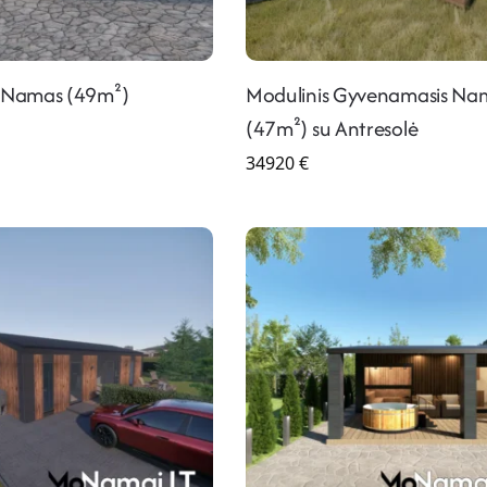
s Namas (49m²)
Modulinis Gyvenamasis Na
(47m²) su Antresolė
34920
€