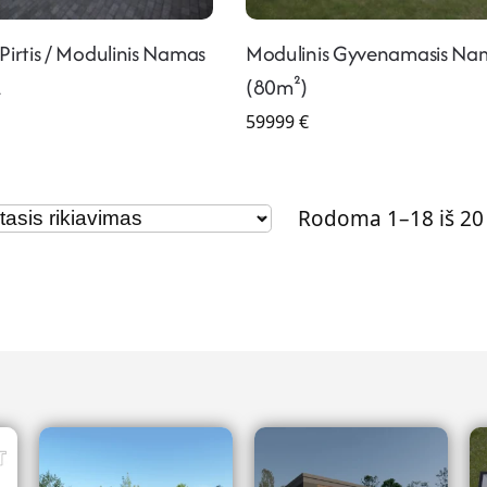
Pirtis / Modulinis Namas
Modulinis Gyvenamasis Na
1
(80m²)
59999
€
Rodoma 1–18 iš 20