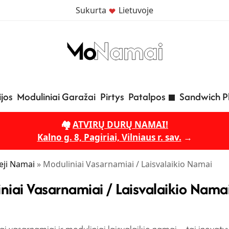
Sukurta
Lietuvoje
jos
Moduliniai Garažai
Pirtys
Patalpos
Sandwich P
🏘️
ATVIRŲ DURŲ NAMAI!
Kalno g. 8, Pagiriai, Vilniaus r. sav.
→
eji Namai
»
Moduliniai Vasarnamiai / Laisvalaikio Namai
niai Vasarnamiai / Laisvalaikio Nama
ai vasarnamiai ir moduliniai laisvalaikio namai – tai inovatyv