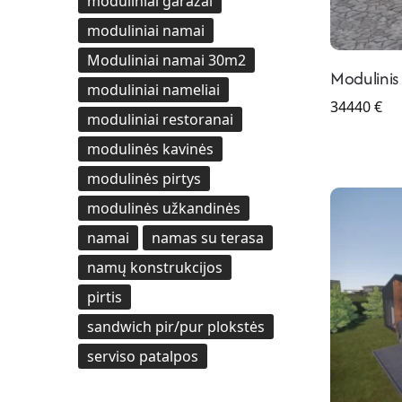
moduliniai garažai
moduliniai namai
Moduliniai namai 30m2
Modulini
moduliniai nameliai
34440
€
moduliniai restoranai
modulinės kavinės
modulinės pirtys
modulinės užkandinės
namai
namas su terasa
namų konstrukcijos
pirtis
sandwich pir/pur plokstės
serviso patalpos