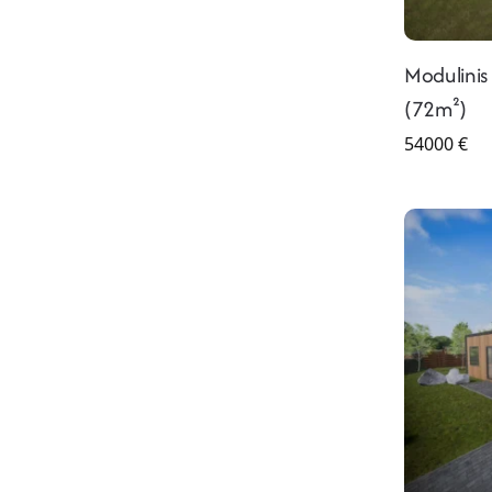
Modulini
(72m²)
54000
€