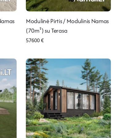
 Namas
Modulinė Pirtis / Modulinis Namas
(70m²) su Terasa
57600
€