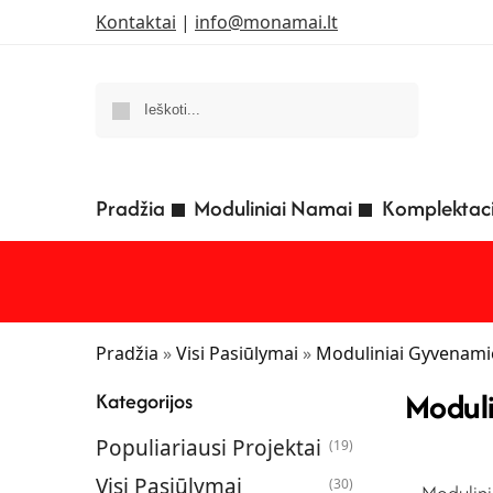
Kontaktai
|
info@monamai.lt
Ieškoti
Pradžia
Moduliniai Namai
Komplektaci
Pradžia
»
Visi Pasiūlymai
»
Moduliniai Gyvenami
Moduli
Kategorijos
Populiariausi Projektai
(19)
Visi Pasiūlymai
(30)
Modulini