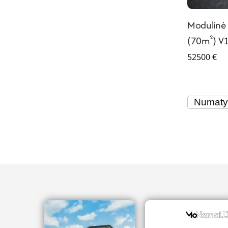
Modulinė 
(70m²) V
52500
€