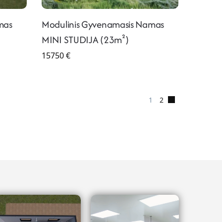
mas
Modulinis Gyvenamasis Namas
MINI STUDIJA (23m²)
15750
€
1
2