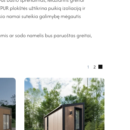
UR plokštės užtikrina puikią izoliaciją ir
kio namai suteikia galimybę mėgautis
mis ar sodo namelis bus paruoštas greitai,
1
2