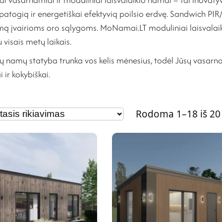
 patogią ir energetiškai efektyvią poilsio erdvę. Sandwich PIR/P
ą įvairioms oro sąlygoms. MoNamai.LT moduliniai laisvalai
visais metų laikais.
ų namų statyba trunka vos kelis mėnesius, todėl Jūsų vasarna
i ir kokybiškai.
Rodoma 1–18 iš 20