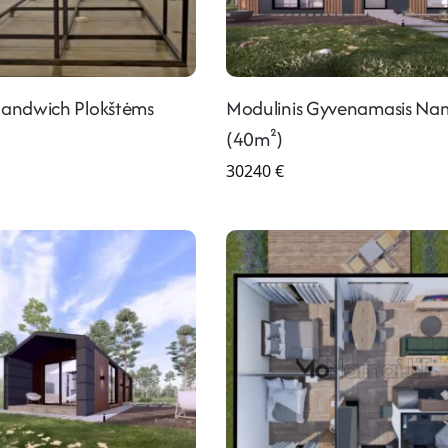
Sandwich Plokštėms
Modulinis Gyvenamasis Na
)
(40m²)
30240
€