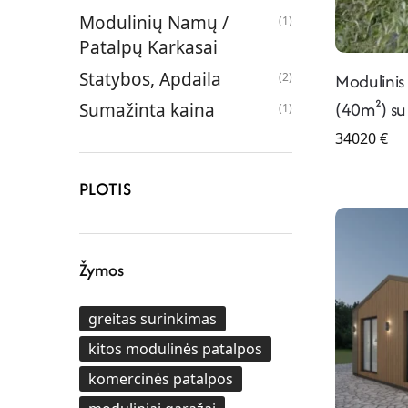
Modulinių Namų /
(1)
Patalpų Karkasai
Statybos, Apdaila
Modulini
(2)
(40m²) su
Sumažinta kaina
(1)
34020
€
PLOTIS
Žymos
greitas surinkimas
kitos modulinės patalpos
komercinės patalpos