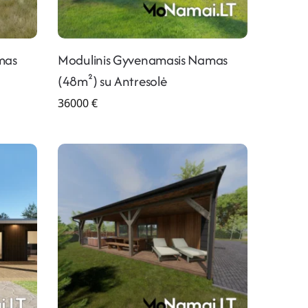
mas
Modulinis Gyvenamasis Namas
(48m²) su Antresolė
36000
€