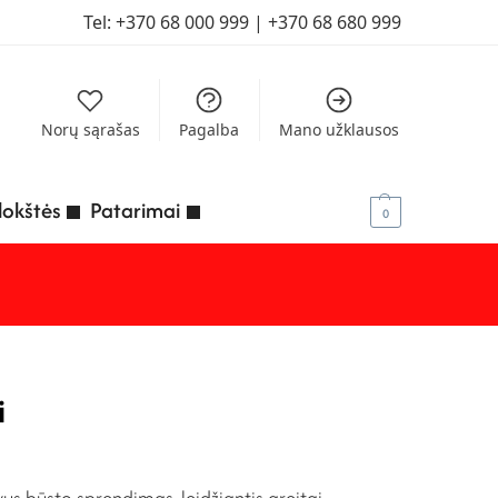
Tel:
+370 68 000 999
| +
‭370 68 680 999‬
Norų sąrašas
Pagalba
Mano užklausos
lokštės
Patarimai
0
i
us būsto sprendimas, leidžiantis greitai