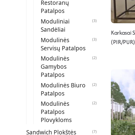
Restoranų
Patalpos
Moduliniai
(3)
Sandėliai
Karkasai 
Modulinės
(3)
(PIR/PUR
Servisų Patalpos
Modulinės
(2)
Gamybos
Patalpos
Modulinės Biuro
(2)
Patalpos
Modulinės
(2)
Patalpos
Plovykloms
Sandwich Plokštės
(7)