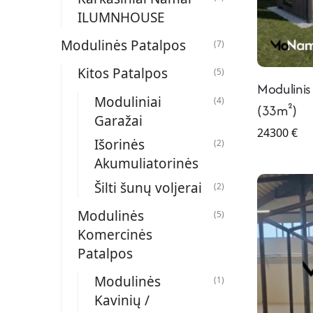
ILUMNHOUSE
Modulinės Patalpos
(7)
Kitos Patalpos
(5)
Modulini
Moduliniai
(4)
(33m²)
Garažai
24300
€
Išorinės
(2)
Akumuliatorinės​​
Šilti šunų voljerai
(2)
Modulinės
(5)
Komercinės
Patalpos
Modulinės
(1)
Kavinių /