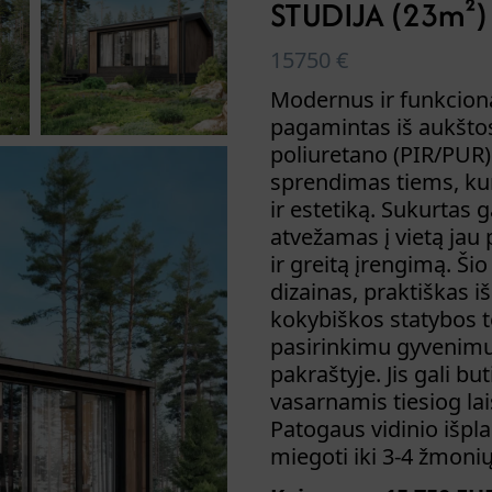
STUDIJA (23m²)
15750
€
Modernus ir funkcion
pagamintas iš aukšto
poliuretano (PIR/PUR) 
sprendimas tiems, ku
ir estetiką. Sukurtas 
atvežamas į vietą jau 
ir greitą įrengimą. Š
dizainas, praktiškas i
kokybiškos statybos te
pasirinkimu gyvenimu
pakraštyje. Jis gali b
vasarnamis tiesiog lai
Patogaus vidinio išpl
miegoti iki 3-4 žmonių