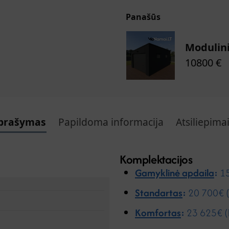
Panašūs
Modulini
10800
€
prašymas
Papildoma informacija
Atsiliepima
Komplektacijos
Gamyklinė apdaila
:
15
Standartas
:
20 700€ 
Komfortas
:
23 625€ (