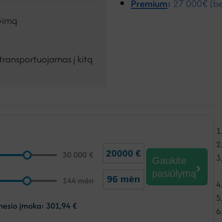
Premium
:
27 000€ (b
avimą
transportuojamas į kitą
30 000
€
Gaukite
pasiūlymą
144
mėn
nesio įmoka:
301,94
€