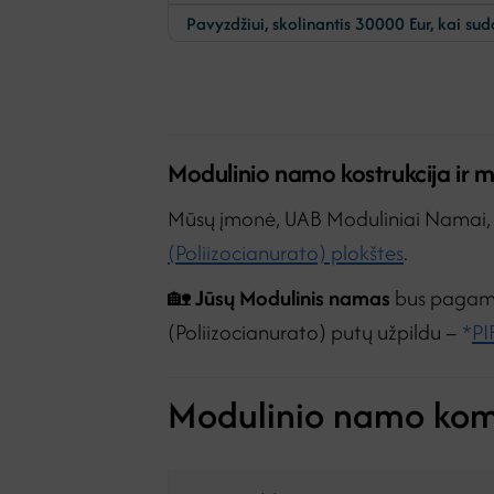
Pavyzdžiui, skolinantis 30000 Eur, kai sudaroma 144 mėn. s
Modulinio namo kostrukcija ir 
Mūsų įmonė, UAB Moduliniai Namai, m
(Poliizocianurato) plokštes
.
🏡
Jūsų Modulinis namas
bus pagamin
(Poliizocianurato) putų užpildu –
*
PI
Modulinio namo kom