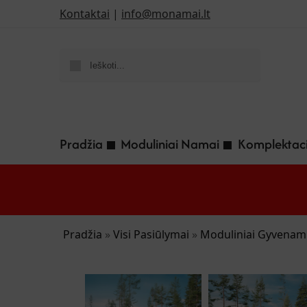
Kontaktai
|
info@monamai.lt
Ieškoti
Pradžia
Moduliniai Namai
Komplektaci
Pradžia
»
Visi Pasiūlymai
»
Moduliniai Gyvenami