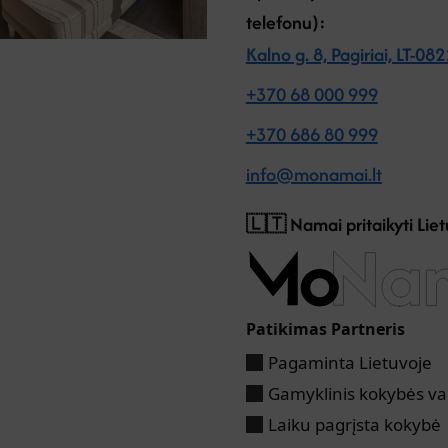
telefonu):
Kalno g. 8, Pagiriai, LT-082
+370 68 000 999‬‬
+370 686 80 999‬‬
info@monamai.lt
🇱🇹 Namai pritaikyti Lie
Patikimas Partneris
Pagaminta Lietuvoje
Gamyklinis kokybės v
Laiku pagrįsta kokybė