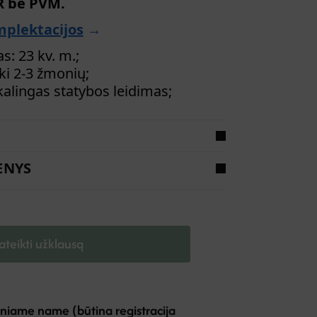
R be PVM.
plektacijos
→
: 23 kv. m.;
ki 2-3 žmonių;
kalingas statybos leidimas;
ENYS
ateikti užklausą
niame name (būtina registracija