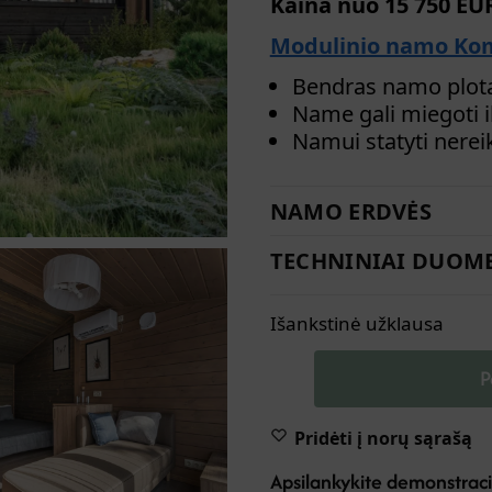
Kaina nuo 15 750 EU
Modulinio namo Kom
Bendras namo plotas
Name gali miegoti i
Namui statyti nerei
NAMO ERDVĖS
TECHNINIAI DUOM
Išankstinė užklausa
P
Pridėti į norų sąrašą
Apsilankykite demonstraci