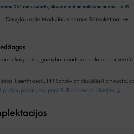
utartis, fiksuota metinė palūkanų norma – 6,8%, mėnesinis admini
Daugiau apie Modulinius namus išsimokėtinai →
medžiagos
odulinių namų gamybai naudoja šiuolaikines ir sertifi
tas iš sertifikuotų PIR Sandwich plokščių iš cinkuoto, d
R ploščių privalumai prieš PUR sandwich plokštes
↓
plektacijos