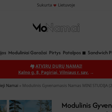
Sukurta
Lietuvoje
jos
Moduliniai Garažai
Pirtys
Patalpos
Sandwich P
🏘️
ATVIRŲ DURŲ NAMAI!
Kalno g. 8, Pagiriai, Vilniaus r. sav.
→
eji Namai
»
Modulinis Gyvenamasis Namas MINI STUDIJA (
Modulinis Gyve