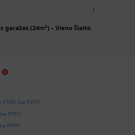
s garažas (24m²) – Vieno Šlaito
M
2
i
0
 750€ (be PVM)
(be PVM)
be PVM)