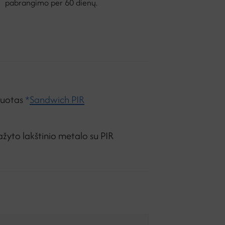
pabrangimo per 60 dienų.
stravimo mokestis – 0,1%, bet nemažiau kaip 8Eur, sutarties sudar
kuotas
*
Sandwich PIR
ažyto lakštinio metalo su PIR