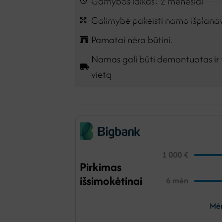
Gamybos laikas: 2 mėnesiai
Galimybė pakeisti namo išplan
Pamatai nėra būtini.
Namas gali būti demontuotas ir 
vietą
1 000
€
Pirkimas
išsimokėtinai
6
mėn
Mė