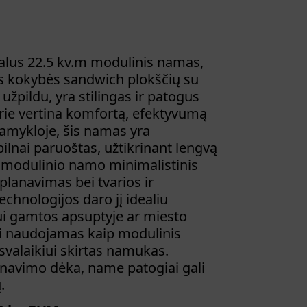
alus 22.5 kv.m modulinis namas,
s kokybės sandwich plokščių su
užpildu, yra stilingas ir patogus
rie vertina komfortą, efektyvumą
gamykloje, šis namas yra
pilnai paruoštas, užtikrinant lengvą
io modulinio namo minimalistinis
šplanavimas bei tvarios ir
chnologijos daro jį idealiu
i gamtos apsuptyje ar miesto
uti naudojamas kaip modulinis
svalaikiui skirtas namukas.
anavimo dėka, name patogiai gali
.