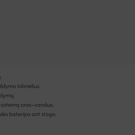
.
ldymo kilimėlius.
ildymą.
o sistemą oras–vanduo.
ės baterijas ant stogo.