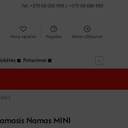
Tel:
+370 68 000 999
| +
‭370 68 680 999‬
Norų sąrašas
Pagalba
Mano užklausos
lokštės
Patarimai
0
23m²)
namasis Namas MINI