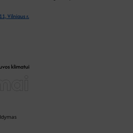
11, Vilniaus r.
tuvos klimatui
aldymas