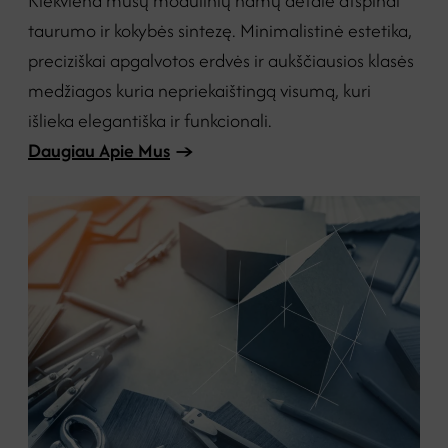
Kiekviena mūsų modulinių namų detalė atspindi
taurumo ir kokybės sintezę. Minimalistinė estetika,
preciziškai apgalvotos erdvės ir aukščiausios klasės
medžiagos kuria nepriekaištingą visumą, kuri
išlieka elegantiška ir funkcionali.
Daugiau Apie Mus
→