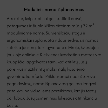
Modulinis namo išplanavimas
Atraskite, kaip subtiliai gali susilieti erdvė,
patogumas ir šiuolaikiškas dizainas mūsų 72 m²
moduliniame name. Su vienšlaičiu stogu ir
ergonomiškai suplanuota vidaus erdve, šis namas
suteikia jausmą, tarsi gyvenate atviroje, šviesioje ir
jaukioje aplinkoje.Kiekvienas kvadratinis metras yra
kruopščiai apgalvotas tam, kad atitiktų Jūsų
poreikius ir užtikrintų maksimalų kasdienio
gyvenimo komfortą. Priklausomai nuo užsakovo
pageidavimų, namo išplanavimą galima lengvai
pritaikyti individualiems poreikiams, kad jis taptų
dar labiau Jūsų asmeninius lūkesčius atitinkančiu
būstu.