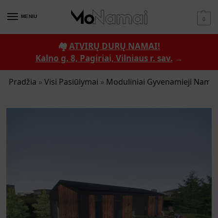
MENIU
0
🏘️
ATVIRŲ DURŲ NAMAI!
Kalno g. 8, Pagiriai, Vilniaus r. sav.
→
Pradžia
»
Visi Pasiūlymai
»
Moduliniai Gyvenamieji Namai