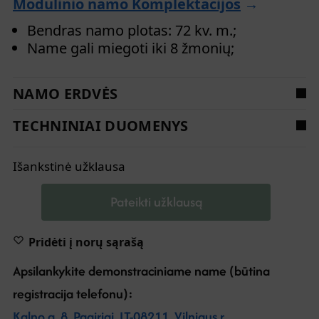
Modulinio namo Komplektacijos
→
Bendras namo plotas: 72 kv. m.;
Name gali miegoti iki 8 žmonių;
NAMO ERDVĖS
TECHNINIAI DUOMENYS
Išankstinė užklausa
Pateikti užklausą
Pridėti į norų sąrašą
Apsilankykite demonstraciniame name (būtina
registracija telefonu):
Kalno g. 8, Pagiriai, LT-08211, Vilniaus r.