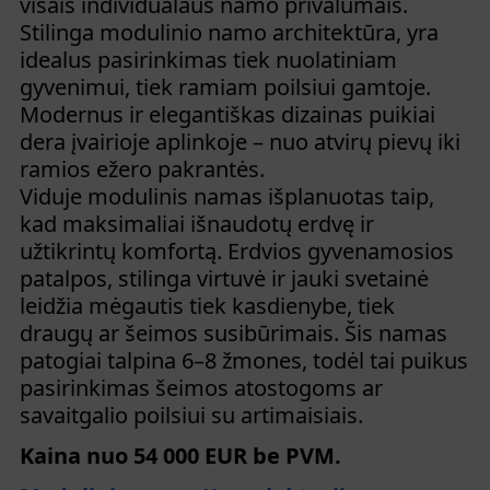
visais individualaus namo privalumais.
Stilinga modulinio namo architektūra, yra
idealus pasirinkimas tiek nuolatiniam
gyvenimui, tiek ramiam poilsiui gamtoje.
Modernus ir elegantiškas dizainas puikiai
dera įvairioje aplinkoje – nuo atvirų pievų iki
ramios ežero pakrantės.
Viduje modulinis namas išplanuotas taip,
kad maksimaliai išnaudotų erdvę ir
užtikrintų komfortą. Erdvios gyvenamosios
patalpos, stilinga virtuvė ir jauki svetainė
leidžia mėgautis tiek kasdienybe, tiek
draugų ar šeimos susibūrimais. Šis namas
patogiai talpina 6–8 žmones, todėl tai puikus
pasirinkimas šeimos atostogoms ar
savaitgalio poilsiui su artimaisiais.
Kaina nuo 54 000 EUR be PVM.