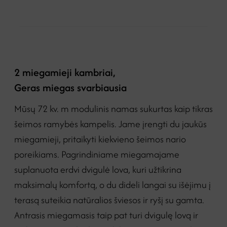
2 miegamieji kambriai,
Geras miegas svarbiausia
Mūsų 72 kv. m modulinis namas sukurtas kaip tikras
šeimos ramybės kampelis. Jame įrengti du jaukūs
miegamieji, pritaikyti kiekvieno šeimos nario
poreikiams. Pagrindiniame miegamajame
suplanuota erdvi dvigulė lova, kuri užtikrina
maksimalų komfortą, o du dideli langai su išėjimu į
terasą suteikia natūralios šviesos ir ryšį su gamta.
Antrasis miegamasis taip pat turi dvigulę lovą ir