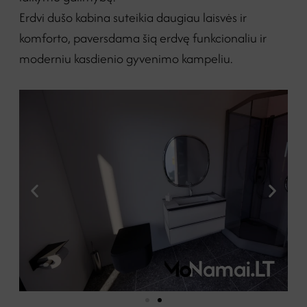
Erdvi dušo kabina suteikia daugiau laisvės ir
komforto, paversdama šią erdvę funkcionaliu ir
moderniu kasdienio gyvenimo kampeliu.