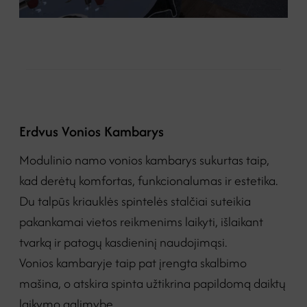
Erdvus Vonios Kambarys
Modulinio namo vonios kambarys sukurtas taip,
kad derėtų komfortas, funkcionalumas ir estetika.
Du talpūs kriauklės spintelės stalčiai suteikia
pakankamai vietos reikmenims laikyti, išlaikant
tvarką ir patogų kasdieninį naudojimąsi.
Vonios kambaryje taip pat įrengta skalbimo
mašina, o atskira spinta užtikrina papildomą daiktų
laikymo galimybę.