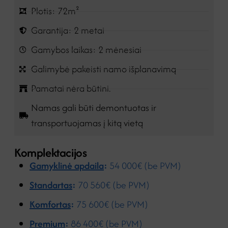
Plotis: 72m²
Garantija: 2 metai
Gamybos laikas: 2 mėnesiai
Galimybė pakeisti namo išplanavimą
Pamatai nėra būtini.
Namas gali būti demontuotas ir
transportuojamas į kitą vietą
Komplektacijos
Gamyklinė apdaila
:
54 000€ (be PVM)
Standartas
:
70 560€ (be PVM)
Komfortas
:
75 600€ (be PVM)
Premium
:
86 400€ (be PVM)