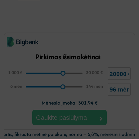
Pirkimas išsimokėtinai
1 000
€
30 000
€
6
mėn
144
mėn
Mėnesio įmoka:
301,94
€
Gaukite pasiūlymą
etinė palūkanų norma – 6,8%, mėnesinis administravimo mokestis –