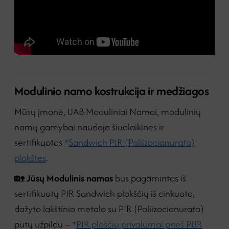
Modulinio namo kostrukcija ir medžiagos
Mūsų įmonė, UAB Moduliniai Namai, modulinių
namų gamybai naudoja šiuolaikines ir
sertifikuotas
*
Sandwich PIR (Poliizocianurato)
plokštes
.
🏡
Jūsų Modulinis namas
bus pagamintas iš
sertifikuotų PIR Sandwich plokščių iš cinkuoto,
dažyto lakštinio metalo su PIR (Poliizocianurato)
putų užpildu –
*
PIR ploščių privalumai prieš PUR