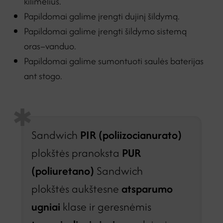
kilimėlius.
Papildomai galime įrengti dujinį šildymą.
Papildomai galime įrengti šildymo sistemą
oras–vanduo.
Papildomai galime sumontuoti saulės baterijas
ant stogo.
Sandwich
PIR (poliizocianurato)
plokštės pranoksta
PUR
(poliuretano)
Sandwich
plokštės aukštesne
atsparumo
ugniai
klase ir geresnėmis