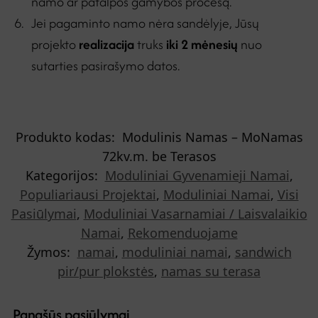
namo ar patalpos gamybos procesą.
Jei pagaminto namo nėra sandėlyje, Jūsų
projekto
realizacija
truks
iki 2 mėnesių
nuo
sutarties pasirašymo datos.
Produkto kodas:
Modulinis Namas – MoNamas
72kv.m. be Terasos
Kategorijos:
Moduliniai Gyvenamieji Namai
,
Populiariausi Projektai
,
Moduliniai Namai
,
Visi
Pasiūlymai
,
Moduliniai Vasarnamiai / Laisvalaikio
Namai
,
Rekomenduojame
Žymos:
namai
,
moduliniai namai
,
sandwich
pir/pur plokstės
,
namas su terasa
Panašūs pasiūlymai