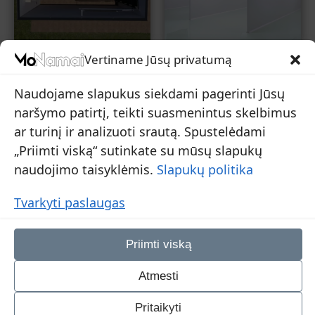
Moduliniai Garažai
Modulinės Patalpos
Vertiname Jūsų privatumą
Naudojame slapukus siekdami pagerinti Jūsų
naršymo patirtį, teikti suasmenintus skelbimus
ar turinį ir analizuoti srautą. Spustelėdami
„Priimti viską“ sutinkate su mūsų slapukų
naudojimo taisyklėmis.
Slapukų politika
Tvarkyti paslaugas
Priimti viską
Atmesti
Visi pasiūlymai →
Pritaikyti