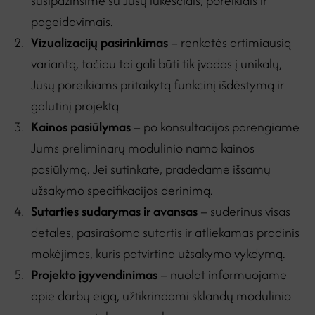
susipažinsime su Jūsų lūkesčiais, poreikiais ir
pageidavimais.
Vizualizacijų pasirinkimas
– renkatės artimiausią
variantą, tačiau tai gali būti tik įvadas į unikalų,
Jūsų poreikiams pritaikytą funkcinį išdėstymą ir
galutinį projektą
Kainos pasiūlymas
– po konsultacijos parengiame
Jums preliminarų modulinio namo kainos
pasiūlymą. Jei sutinkate, pradedame išsamų
užsakymo specifikacijos derinimą.
Sutarties sudarymas ir avansas
– suderinus visas
detales, pasirašoma sutartis ir atliekamas pradinis
mokėjimas, kuris patvirtina užsakymo vykdymą.
Projekto įgyvendinimas
–
nuolat informuojame
apie darbų eigą, užtikrindami sklandų modulinio