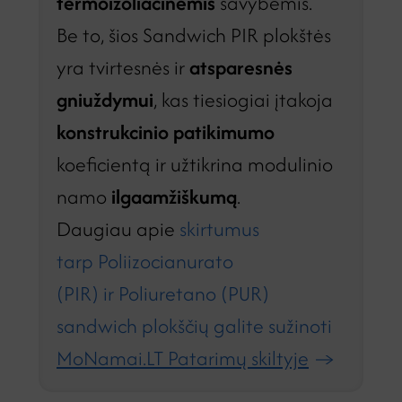
termoizoliacinėmis
savybėmis.
Be to, šios Sandwich PIR plokštės
yra tvirtesnės ir
atsparesnės
gniuždymui
, kas tiesiogiai įtakoja
konstrukcinio patikimumo
koeficientą ir užtikrina modulinio
namo
ilgaamžiškumą
.
Daugiau apie
skirtumus
tarp Poliizocianurato
(PIR) ir Poliuretano (PUR)
sandwich plokščių galite sužinoti
MoNamai.LT Patarimų skiltyje
→