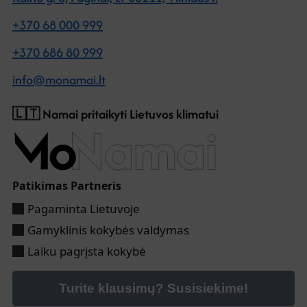
+370 68 000 999‬‬
+370 686 80 999‬‬
info@monamai.lt
🇱🇹 Namai pritaikyti Lietuvos klimatui
Patikimas Partneris
Pagaminta Lietuvoje
Gamyklinis kokybės valdymas
Laiku pagrįsta kokybė
Turite klausimų? Susisiekime!