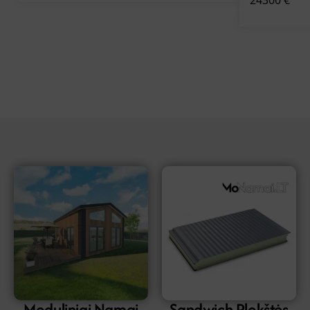
24300
€
Moduliniai Namai
Sandwich Plokštės