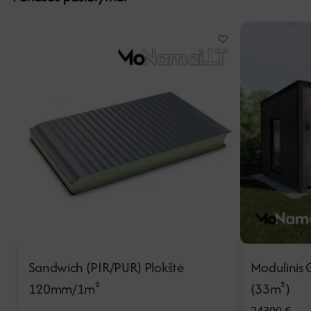
Sandwich (PIR/PUR) Plokštė
Modulinis
120mm/1m²
(33m²)