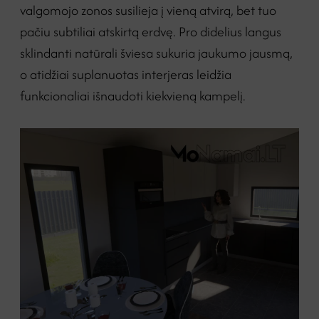
valgomojo zonos susilieja į vieną atvirą, bet tuo
pačiu subtiliai atskirtą erdvę. Pro didelius langus
sklindanti natūrali šviesa sukuria jaukumo jausmą,
o atidžiai suplanuotas interjeras leidžia
funkcionaliai išnaudoti kiekvieną kampelį.